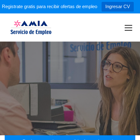
Registrate gratis para recibir ofertas de empleo
Ingresar CV
S
k
i
p
Servicio de Empleo AMIA
t
o
c
o
n
t
e
n
t