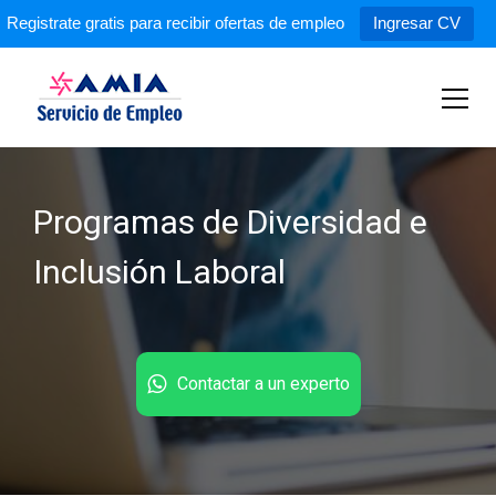
Registrate gratis para recibir ofertas de empleo
Ingresar CV
S
k
i
p
Servicio de Empleo AMIA
t
o
c
Programas de Diversidad e
o
n
Inclusión Laboral
t
e
n
t
Contactar a un experto