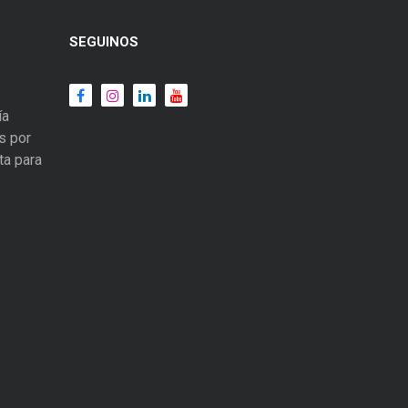
SEGUINOS
ía
s por
ta para