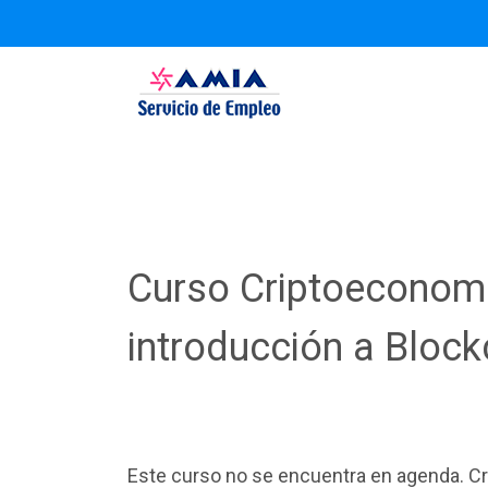
S
k
Servicio de Empleo AMIA
i
p
t
o
c
o
n
Curso Criptoeconomí
t
e
introducción a Block
n
t
Este curso no se encuentra en agenda. Cre