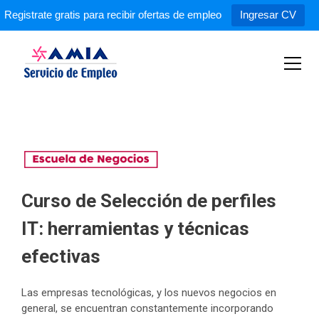
Registrate gratis para recibir ofertas de empleo
Ingresar CV
S
k
i
p
Servicio de Empleo AMIA
t
o
c
o
n
t
e
Curso de Selección de perfiles
n
IT: herramientas y técnicas
t
efectivas
Las empresas tecnológicas, y los nuevos negocios en
general, se encuentran constantemente incorporando