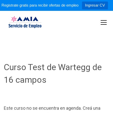
Registrate gratis para recibir ofertas de empleo
Ingresar CV
S
k
i
p
Servicio de Empleo AMIA
t
o
c
o
n
t
Curso Test de Wartegg de
e
n
16 campos
t
Este curso no se encuentra en agenda. Creá una