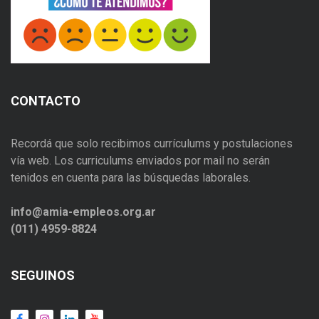
CONTACTO
Recordá que solo recibimos currículums y postulaciones
vía web. Los curriculums enviados por mail no serán
tenidos en cuenta para las búsquedas laborales.
info@amia-empleos.org.ar
(011) 4959-8824
SEGUINOS