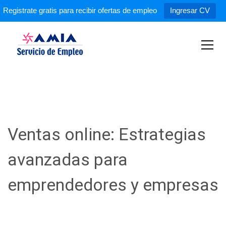
Registrate gratis para recibir ofertas de empleo
Ingresar CV
S
k
i
p
Servicio de Empleo AMIA
t
o
c
o
n
t
Ventas online: Estrategias
e
n
avanzadas para
t
emprendedores y empresas