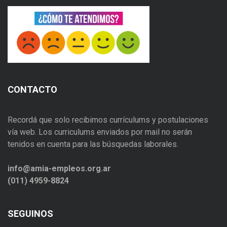
CONTACTO
Recordá que solo recibimos currículums y postulaciones
vía web. Los curriculums enviados por mail no serán
tenidos en cuenta para las búsquedas laborales.
info@amia-empleos.org.ar
(011) 4959-8824
SEGUINOS