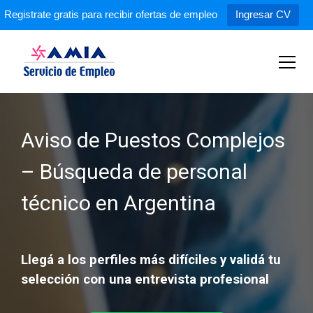
Registrate gratis para recibir ofertas de empleo
Ingresar CV
S
k
i
p
Servicio de Empleo AMIA
t
o
c
Aviso de Puestos Complejos
o
n
– Búsqueda de personal
t
e
técnico en Argentina
n
t
Llegá a los perfiles más difíciles y validá tu
selección con una entrevista profesional