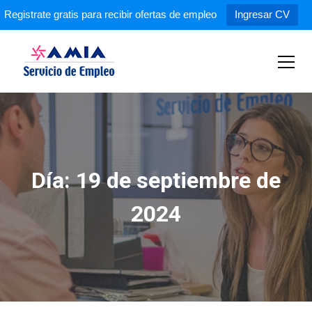
Registrate gratis para recibir ofertas de empleo
Ingresar CV
S
k
i
p
Servicio de Empleo AMIA
t
o
c
o
n
Día:
19 de septiembre de
t
e
n
2024
t