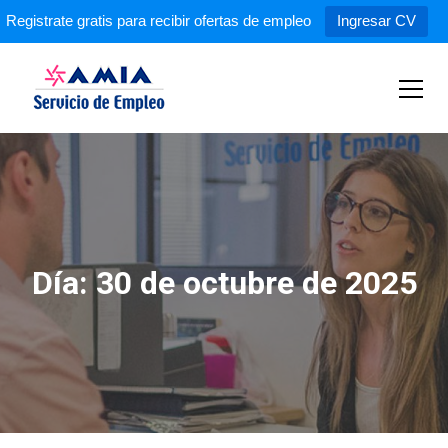
Registrate gratis para recibir ofertas de empleo
Ingresar CV
S
k
i
p
Servicio de Empleo AMIA
t
o
c
o
n
t
e
Día:
30 de octubre de 2025
n
t